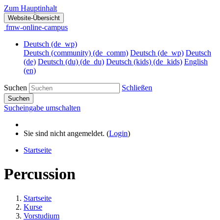
Zum Hauptinhalt
Website-Übersicht
fmw-online-campus
Deutsch ‎(de_wp)‎
Deutsch (community) ‎(de_comm)‎
Deutsch ‎(de_wp)‎
Deutsch
‎(de)‎
Deutsch (du) ‎(de_du)‎
Deutsch (kids) ‎(de_kids)‎
English
‎(en)‎
Suchen
Schließen
Suchen
Sucheingabe umschalten
Sie sind nicht angemeldet. (
Login
)
Startseite
Percussion
Startseite
Kurse
Vorstudium