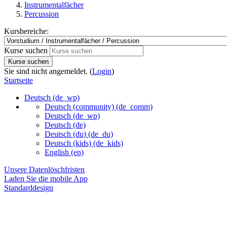
Instrumentalfächer
Percussion
Kursbereiche:
Kurse suchen
Kurse suchen
Sie sind nicht angemeldet. (
Login
)
Startseite
Deutsch ‎(de_wp)‎
Deutsch (community) ‎(de_comm)‎
Deutsch ‎(de_wp)‎
Deutsch ‎(de)‎
Deutsch (du) ‎(de_du)‎
Deutsch (kids) ‎(de_kids)‎
English ‎(en)‎
Unsere Datenlöschfristen
Laden Sie die mobile App
Standarddesign